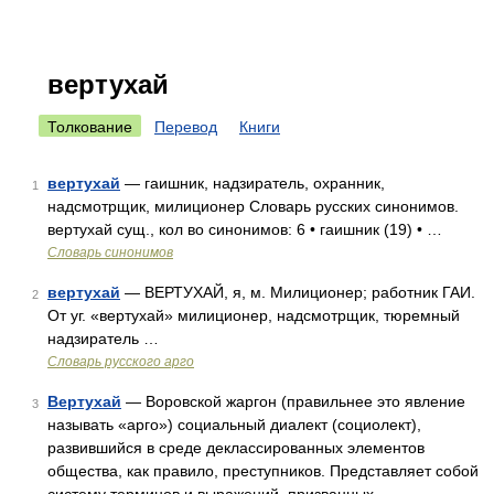
вертухай
Толкование
Перевод
Книги
вертухай
— гаишник, надзиратель, охранник,
1
надсмотрщик, милиционер Словарь русских синонимов.
вертухай сущ., кол во синонимов: 6 • гаишник (19) • …
Словарь синонимов
вертухай
— ВЕРТУХАЙ, я, м. Милиционер; работник ГАИ.
2
От уг. «вертухай» милиционер, надсмотрщик, тюремный
надзиратель …
Словарь русского арго
Вертухай
— Воровской жаргон (правильнее это явление
3
называть «арго») социальный диалект (социолект),
развившийся в среде деклассированных элементов
общества, как правило, преступников. Представляет собой