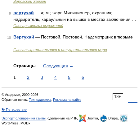
Воровской жаргон
вертухай
— я; м.; жарг. Милиционер, охранник;
9
надзиратель, караульный на вышке в местах заключения …
Словарь многих выражений
Вертухай
— Постовой. Постовой. Надсмотрщик в тюрьме
10
…
Словарь криминального и полукриминального мира
Страницы
Следующая
→
1
2
3
4
5
6
© Академик, 2000-2026
18+
Обратная связь:
Техподдержка
,
Реклама на сайте
👣 Путешествия
Экспорт словарей на сайты
, сделанные на PHP,
Joomla,
Drupal,
WordPress, MODx.