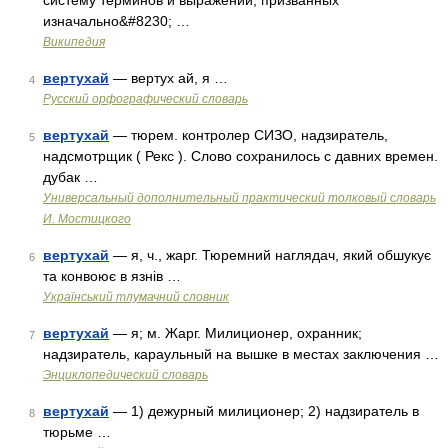
систему терминов и выражений, призванных
изначально&#8230; …
Википедия
вертухай
— вертух ай, я …
4
Русский орфографический словарь
вертухай
— тюрем. контролер СИЗО, надзиратель,
5
надсмотрщик ( Рекс ). Слово сохранилось с давних времен.
дубак …
Универсальный дополнительный практический толковый словарь
И. Мостицкого
вертухай
— я, ч., жарг. Тюремний наглядач, який обшукує
6
та конвоює в язнів …
Український тлумачний словник
вертухай
— я; м. Жарг. Милиционер, охранник;
7
надзиратель, караульный на вышке в местах заключения …
Энциклопедический словарь
вертухай
— 1) дежурный милиционер; 2) надзиратель в
8
тюрьме …